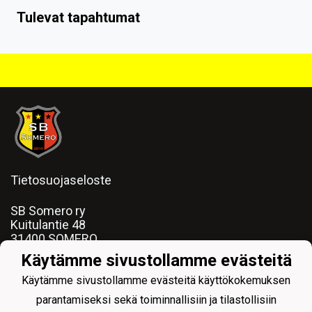
Tulevat tapahtumat
Tietosuojaseloste
SB Somero ry
Kuitulantie 48
31400 SOMERO
puh:
0400944013
Käytämme sivustollamme evästeitä
email: ihamaki.jarkko@gmail.com
y-tunnus:
2509088-2
Käytämme sivustollamme evästeitä käyttökokemuksen
parantamiseksi sekä toiminnallisiin ja tilastollisiin