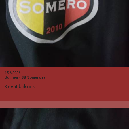
15.6.2026
Uutinen
-
SB Somero ry
Kevät kokous