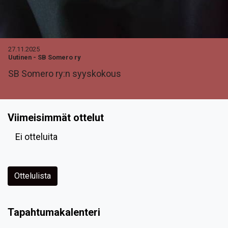
27.11.2025
Uutinen
-
SB Somero ry
SB Somero ry:n syyskokous
Viimeisimmät ottelut
Ei otteluita
Ottelulista
Tapahtumakalenteri