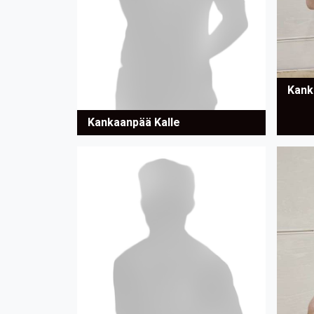
Kank
Kankaanpää Kalle