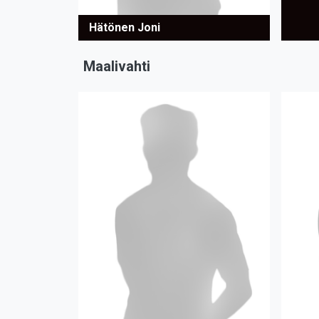
Hätönen Joni
Maalivahti