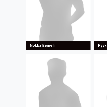
Nokka Eemeli
Pyyk