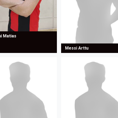
i Matias
Messi Arttu