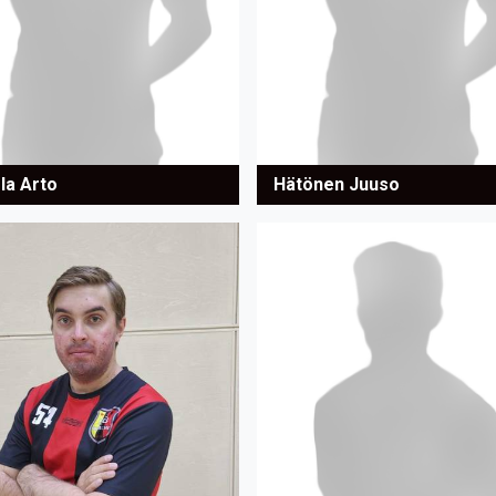
la Arto
Hätönen Juuso