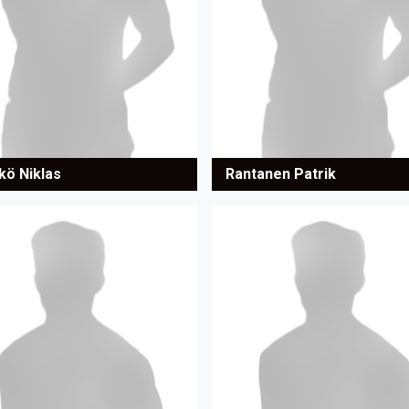
kö Niklas
Rantanen Patrik