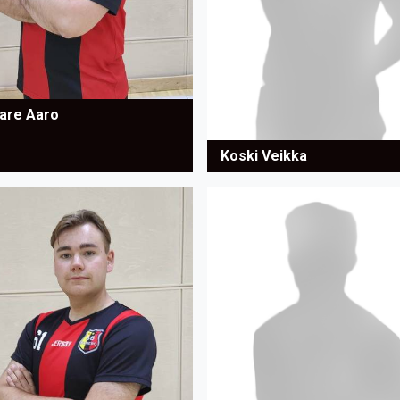
are Aaro
Koski Veikka