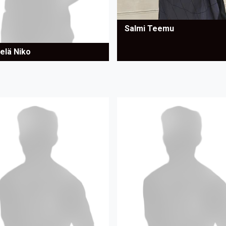
Salmi Teemu
elä Niko