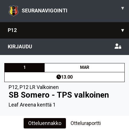
▾
SEURANAVIGOINTI
P12
▾
KIRJAUDU
1
MAR
13.00
P12
,
P12 LR Valkoinen
SB Somero - TPS valkoinen
Leaf Areena kenttä 1
Otteluennakko
Otteluraportti