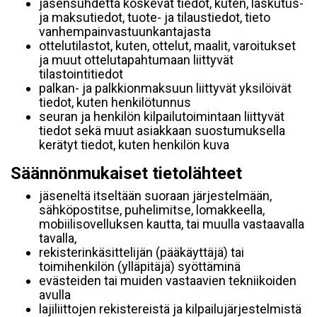
jäsensuhdetta koskevat tiedot, kuten, laskutus-
ja maksutiedot, tuote- ja tilaustiedot, tieto
vanhempainvastuunkantajasta
ottelutilastot, kuten, ottelut, maalit, varoitukset
ja muut ottelutapahtumaan liittyvät
tilastointitiedot
palkan- ja palkkionmaksuun liittyvät yksilöivät
tiedot, kuten henkilötunnus
seuran ja henkilön kilpailutoimintaan liittyvät
tiedot sekä muut asiakkaan suostumuksella
kerätyt tiedot, kuten henkilön kuva
Säännönmukaiset tietolähteet
jäseneltä itseltään suoraan järjestelmään,
sähköpostitse, puhelimitse, lomakkeella,
mobiilisovelluksen kautta, tai muulla vastaavalla
tavalla,
rekisterinkäsittelijän (pääkäyttäjä) tai
toimihenkilön (ylläpitäjä) syöttäminä
evästeiden tai muiden vastaavien tekniikoiden
avulla
lajiliittojen rekistereistä ja kilpailujärjestelmistä