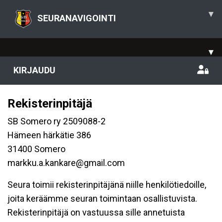
▾
SEURANAVIGOINTI
▾
KIRJAUDU
Rekisterinpitäjä
SB Somero ry 2509088-2
Hämeen härkätie 386
31400 Somero
markku.a.kankare@gmail.com
Seura toimii rekisterinpitäjänä niille henkilötiedoille,
joita keräämme seuran toimintaan osallistuvista.
Rekisterinpitäjä on vastuussa sille annetuista