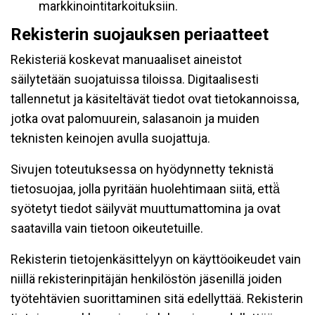
markkinointitarkoituksiin.
Rekisterin suojauksen periaatteet
Rekisteriä koskevat manuaaliset aineistot
säilytetään suojatuissa tiloissa. Digitaalisesti
tallennetut ja käsiteltävät tiedot ovat tietokannoissa,
jotka ovat palomuurein, salasanoin ja muiden
teknisten keinojen avulla suojattuja.
Sivujen toteutuksessa on hyödynnetty teknistä
tietosuojaa, jolla pyritään huolehtimaan siitä, että̈
syötetyt tiedot säilyvät muuttumattomina ja ovat
saatavilla vain tietoon oikeutetuille.
Rekisterin tietojenkäsittelyyn on käyttöoikeudet vain
niillä rekisterinpitäjän henkilöstön jäsenillä joiden
työtehtävien suorittaminen sitä edellyttää. Rekisterin