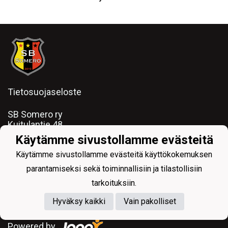
Tietosuojaseloste
SB Somero ry
Kuitulantie 48
31400 SOMERO
Käytämme sivustollamme evästeitä
puh:
0400944013
Käytämme sivustollamme evästeitä käyttökokemuksen
email: ihamaki.jarkko@gmail.com
y-tunnus:
2509088-2
parantamiseksi sekä toiminnallisiin ja tilastollisiin
tarkoituksiin.
Hyväksy kaikki
Vain pakolliset
Powered by