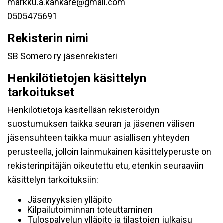
markku.a.kankare@gmail.com
0505475691
Rekisterin nimi
SB Somero ry jäsenrekisteri
Henkilötietojen käsittelyn
tarkoitukset
Henkilötietoja käsitellään rekisteröidyn
suostumuksen taikka seuran ja jäsenen välisen
jäsensuhteen taikka muun asiallisen yhteyden
perusteella, jolloin lainmukainen käsittelyperuste on
rekisterinpitäjän oikeutettu etu, etenkin seuraaviin
käsittelyn tarkoituksiin:
Jäsenyyksien ylläpito
Kilpailutoiminnan toteuttaminen
Tulospalvelun ylläpito ja tilastojen julkaisu