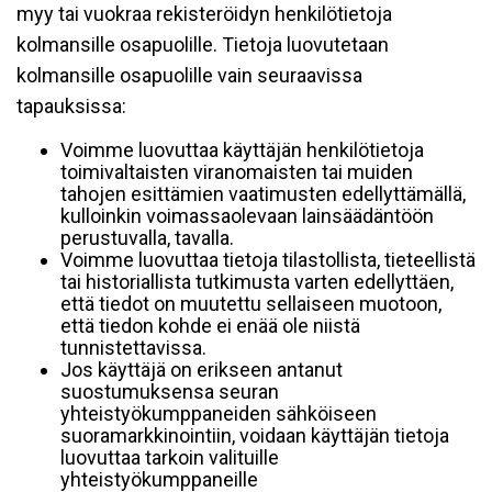
myy tai vuokraa rekisteröidyn henkilötietoja
kolmansille osapuolille. Tietoja luovutetaan
kolmansille osapuolille vain seuraavissa
tapauksissa:
Voimme luovuttaa käyttäjän henkilötietoja
toimivaltaisten viranomaisten tai muiden
tahojen esittämien vaatimusten edellyttämällä,
kulloinkin voimassaolevaan lainsäädäntöön
perustuvalla, tavalla.
Voimme luovuttaa tietoja tilastollista, tieteellistä
tai historiallista tutkimusta varten edellyttäen,
että tiedot on muutettu sellaiseen muotoon,
että tiedon kohde ei enää ole niistä
tunnistettavissa.
Jos käyttäjä on erikseen antanut
suostumuksensa seuran
yhteistyökumppaneiden sähköiseen
suoramarkkinointiin, voidaan käyttäjän tietoja
luovuttaa tarkoin valituille
yhteistyökumppaneille