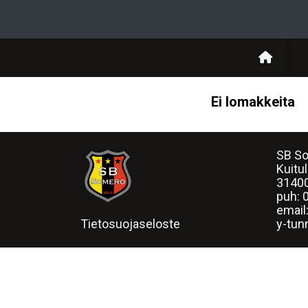
Ei lomakkeita
SB So
Kuitu
3140
puh:
email
Tietosuojaseloste
y-tun