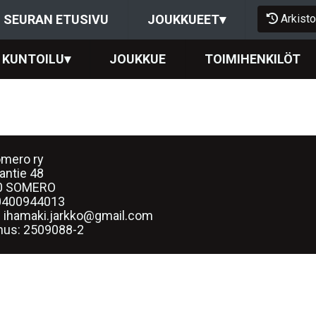
Arkisto
SEURAN ETUSIVU
JOUKKUEET
▾
KUNTOILU
▾
JOUKKUE
TOIMIHENKILÖT
mero ry
lantie 48
0 SOMERO
0400944013
: ihamaki.jarkko@gmail.com
nus:
2509088-2