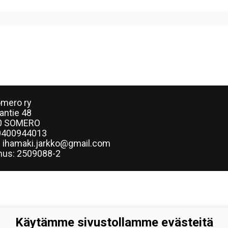
mero ry
lantie 48
0 SOMERO
0400944013
: ihamaki.jarkko@gmail.com
nus:
2509088-2
Käytämme sivustollamme evästeitä