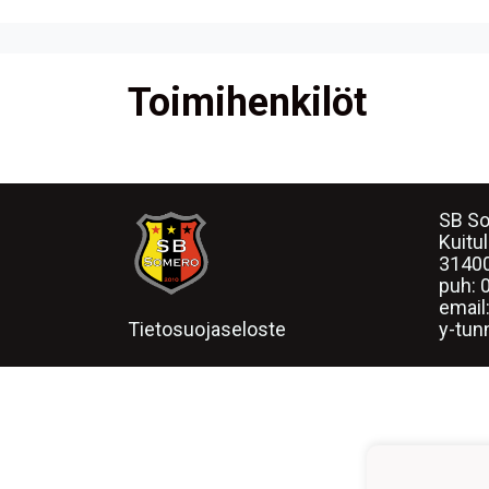
Toimihenkilöt
SB So
Kuitu
3140
puh:
email
Tietosuojaseloste
y-tun