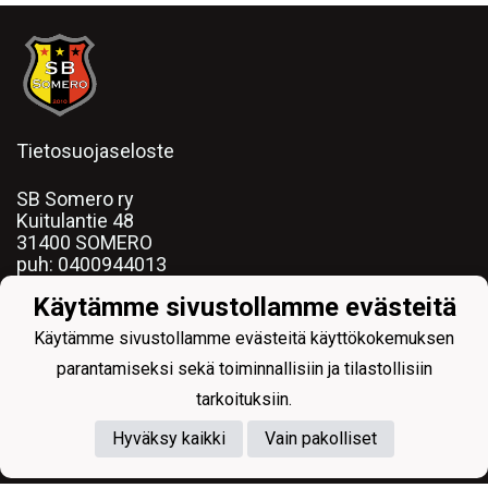
Tietosuojaseloste
SB Somero ry
Kuitulantie 48
31400 SOMERO
puh:
0400944013
email: ihamaki.jarkko@gmail.com
Käytämme sivustollamme evästeitä
y-tunnus:
2509088-2
Käytämme sivustollamme evästeitä käyttökokemuksen
parantamiseksi sekä toiminnallisiin ja tilastollisiin
tarkoituksiin.
Powered by
Hyväksy kaikki
Vain pakolliset