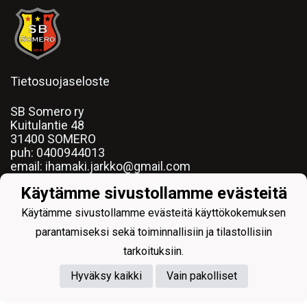
Tietosuojaseloste
SB Somero ry
Kuitulantie 48
31400 SOMERO
puh:
0400944013
email: ihamaki.jarkko@gmail.com
y-tunnus:
2509088-2
Käytämme sivustollamme evästeitä
Käytämme sivustollamme evästeitä käyttökokemuksen
parantamiseksi sekä toiminnallisiin ja tilastollisiin
tarkoituksiin.
Powered by
Hyväksy kaikki
Vain pakolliset